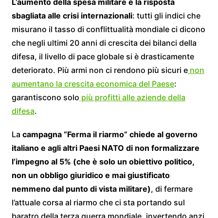
L’aumento della spesa militare è la risposta
sbagliata alle crisi internazionali
: tutti gli indici che
misurano il tasso di conflittualità mondiale ci dicono
che negli ultimi 20 anni di crescita dei bilanci della
difesa, il livello di pace globale si è drasticamente
deteriorato. Più armi non ci rendono più sicuri e
non
aumentano la crescita economica del Paese
:
garantiscono solo
più profitti alle aziende della
difesa
.
La
campagna “Ferma il riarmo” chiede al governo
italiano e agli altri Paesi NATO di non formalizzare
l’impegno al 5% (che è solo un obiettivo politico,
non un obbligo giuridico e mai giustificato
nemmeno dal punto di vista militare)
, di fermare
l’attuale corsa al riarmo che ci sta portando sul
baratro della terza guerra mondiale, invertendo anzi