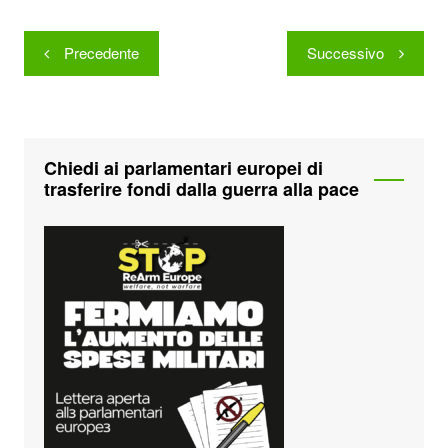
Navigazione
Precedente
Successivo
articoli
Chiedi ai parlamentari europei di
trasferire fondi dalla guerra alla pace