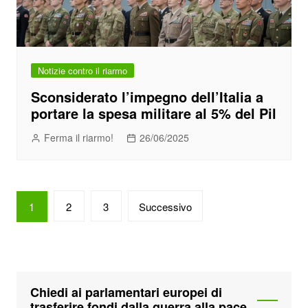
Notizie contro il riarmo
Sconsiderato l’impegno dell’Italia a
portare la spesa militare al 5% del Pil
Ferma il riarmo!
26/06/2025
Paginazione
1
2
3
Successivo
degli
articoli
Chiedi ai parlamentari europei di
trasferire fondi dalla guerra alla pace