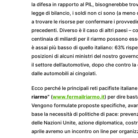
la difesa in rapporto al PIL, bisognerebbe trova
legge di bilancio, i soldi non ci sono (a meno di
a trovare le risorse per confermare i provvedim
precedenti. Diverso è il caso di altri paesi –
centinaia di miliardi per il riarmo possono es
è assai più basso di quello italiano: 63% ris
posizioni di alcuni ministri del nostro gover
il settore dell’automotive, dopo che contro la c
dalle automobili ai cingolati.
Ecco perché le principali reti pacifiste itali
riarmo”
(
www.fermailriarmo.it
) per dire bas
Vengono formulate proposte specifiche, avanz
base la necessità di politiche di pace: prevenz
delle Nazioni Unite, azione diplomatica, cost
aprile avremo un incontro on line per organizza