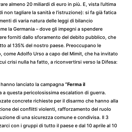
re almeno 20 miliardi di euro in più. E, vista l’ultima
 non tagliare la sanità e l’istruzione): si fa già fatica
enti di varia natura delle leggi di bilancio
 come la Germania – dove gli impegni a spendere
sere forniti dallo sforamento del debito pubblico, che
petto al 135% del nostro paese. Preoccupano le
no, come Adolfo Urso a capo del Mimit, che ha invitato
ui crisi nulla ha fatto, a riconvertirsi verso la Difesa:
ane hanno lanciato la campagna
“Ferma il
ta a questa pericolosissima escalation di guerra.
ate concrete richieste per il disarmo che hanno alla
ione dei conflitti violenti, rafforzamento del ruolo
ruzione di una sicurezza comune e condivisa. Il 3
rci con i gruppi di tutto il paese e dal 10 aprile al 10