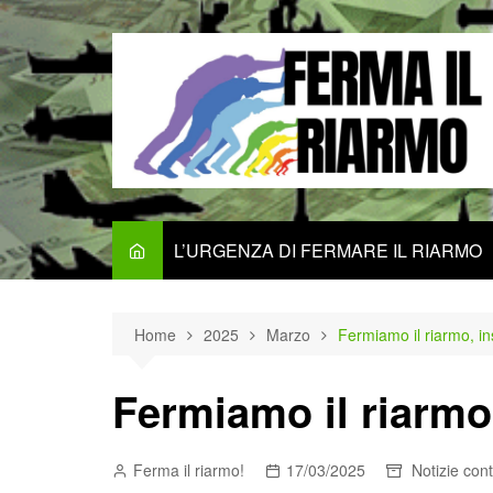
Salta
al
contenuto
L’URGENZA DI FERMARE IL RIARMO
Home
2025
Marzo
Fermiamo il riarmo, i
Fermiamo il riarmo
Ferma il riarmo!
17/03/2025
Notizie cont